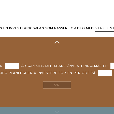
NN EN INVESTERINGSPLAN SOM PASSER FOR DEG MED
5 ENKLE S
ER
ÅR
GAMMEL.
MITTSPARE-/INVESTERINGSMÅL
ER
JEG
PLANLEGGER
Å
INVESTERE
FOR
EN
PERIODE
PÅ
OK