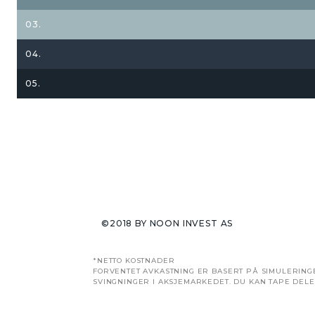
03.
04.
05.
©2018 BY NOON INVEST AS
*NETTO KOSTNADER
FORVENTET AVKASTNING ER BASERT PÅ SIMULERINGE
SVINGNINGER I AKSJEMARKEDET. DU KAN TAPE DELE