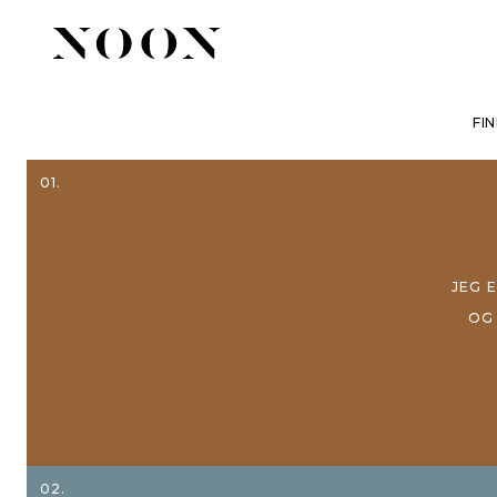
FI
01.
JEG
OG
02.